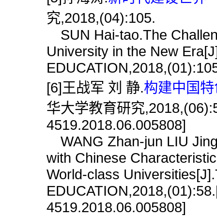
究,2018,(04):105.
SUN Hai-tao.The Challenge
University in the New Er
EDUCATION,2018,(01):105
[6]王战军 刘 静.
构建中国特色
华大学教育研究,2018,(06):58.[
4519.2018.06.005808]
WANG Zhan-jun LIU Jing.C
with Chinese Characteristi
World-class Universities
EDUCATION,2018,(01):58.[d
4519.2018.06.005808]