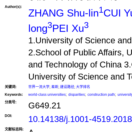
Author(s):
1
ZHANG Shu-lin
CUI Y
3
3
long
PEI Xu
1.University of Science an
2.School of Public Affairs, 
and Technology of China 3
University of Science and 
关键词:
世界一流大学
;
差距
;
建设路径
;
大学排名
Keywords:
world-class universities
;
disparities
;
construction path
;
universit
分类号:
G649.21
DOI:
10.14138/j.1001-4519.201
文献标志码: