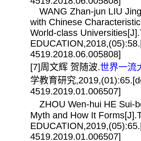
4519.2018.06.005808]
WANG Zhan-jun LIU Jing.C
with Chinese Characteristi
World-class Universities
EDUCATION,2018,(05):58.[d
4519.2018.06.005808]
[7]周文辉 贺随波.
世界一流大
学教育研究,2019,(01):65.[doi
4519.2019.01.006507]
ZHOU Wen-hui HE Sui-bo.W
Myth and How It Forms[
EDUCATION,2019,(05):65.[d
4519.2019.01.006507]