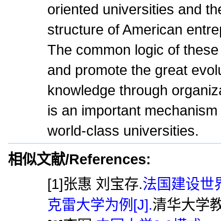
oriented universities and t
structure of American entrep
The common logic of these 
and promote the great evol
knowledge through organiza
is an important mechanism f
world-class universities.
相似文献/References:
[1]张惠 刘宝存.
法国建设世
克雷大学为例[J].
清华大学教育研