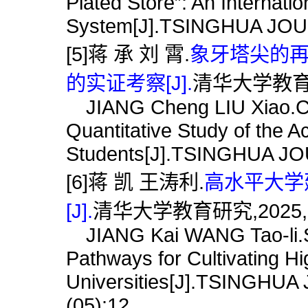
Plated Store”: An Internati
System[J].TSINGHUA JOU
[5]蒋 承 刘 霄.
象牙塔尖的再
的实证考察[J].
清华大学教育研究,
JIANG Cheng LIU Xiao.Choi
Quantitative Study of the A
Students[J].TSINGHUA J
[6]蒋 凯 王涛利.
高水平大学
[J].
清华大学教育研究,2025,(0
JIANG Kai WANG Tao-li.Sig
Pathways for Cultivating Hi
Universities[J].TSINGH
(05):12.