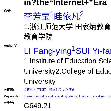
in?the“Internet+”Era
作者:
1
2
李芳莹
眭依凡
1.浙江师范大学 田家炳教
教育学院
Author(s):
1
LI Fang-ying
SUI Yi-fa
1.Institute of Education Sc
University2.College of Edu
University
关键词:
立德树人
;
互联网+
;
理想主义
;
大学使命
Keywords:
fostering morality and cultivating talents
;
Internet+
;
idealism
;
uni
分类号:
G649.21