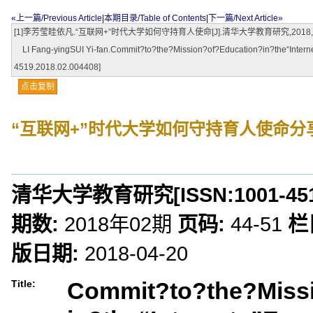
«上一篇/Previous Article
|
本期目录/Table of Contents
|
下一篇/Next Article»
[1]李芳莹眭依凡.“互联网+”时代大学如何守持育人使命[J].清华大学教育研究,2018,(02):44-51.
LI Fang-yingSUI Yi-fan.Commit?to?the?Mission?of?Education?in?the“Inter
4519.2018.02.004408]
点击复制
“互联网+”时代大学如何守持育人使命
分
清华大学教育研究
[ISSN:
1001-45
期数:
2018年02期
页码:
44-51
栏
版日期:
2018-04-20
Commit?to?the?Miss
Title: