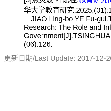
华大学教育研究,2025,(01):1
JIAO Ling-bo YE Fu-gui.Th
Research: The Role and Inf
Government[J].TSINGHU
(06):126.
更新日期/Last Update:
2017-12-2