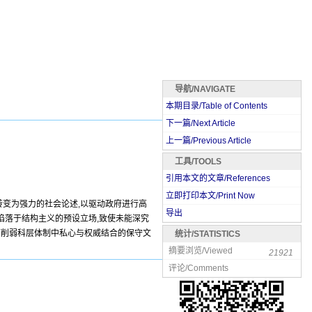
导航/NAVIGATE
本期目录/Table of Contents
下一篇/Next Article
上一篇/Previous Article
工具/TOOLS
引用本文的文章/References
立即打印本文/Print Now
转变为强力的社会论述,以驱动政府进行高
导出
陷落于结构主义的预设立场,致使未能深究
而削弱科层体制中私心与权威结合的保守文
统计/STATISTICS
摘要浏览/Viewed
21921
评论/Comments