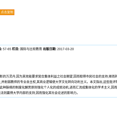
点击复制
:
57-65
栏目:
国际与比较教育
出版日期:
2017-03-20
彰的万灵丹,因为其效能要求契合集体利益之社会期望,因而取得市民社会的支持,继而
性,并削弱教师的专业自主权,其商业逻辑使大学文化转向功利主义。本文指出,这些批评
此种脉络的制度化酬赏原则强化个人化的成就动机,进而汇流成集体化的学术主义,因
能法则赢得大学内部的支持,因而强化其社会论述的影响力。