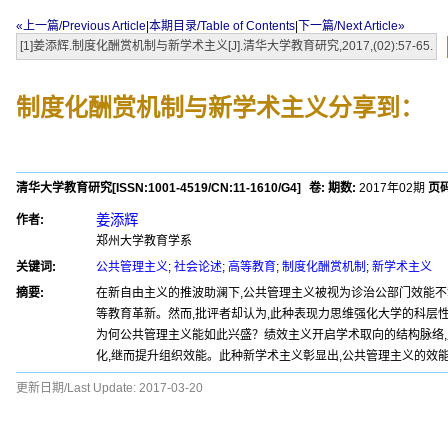
«上一篇/Previous Article
|
本期目录/Table of Contents
|
下一篇/Next Article»
[1]姜添辉.制度化酬赏机制与新学术主义[J].清华大学教育研究,2017,(02):57-65.
制度化酬赏机制与新学术主义
分享到：
清华大学教育研究
[ISSN:
1001-4519
/CN:
11-1610/G4
]
卷:
期数:
2017年02期
页码
姜添辉
作者:
郑州大学教育学系
关键词:
公共管理主义
;
社会论述
;
高等教育
;
制度化酬赏机制
;
新学术主义
摘要:
在新自由主义的推波助澜下,公共管理主义被视为诊治公部门效能不
等教育革新。然而,批评者却认为,此种表现力思维强化大学的科层
为何公共管理主义能如此兴盛？绩效主义开启学术取向的结构脉络,
化,继而提升组织效能。此种新学术主义彰显出,公共管理主义的效
更新日期/Last Update:
2017-03-20