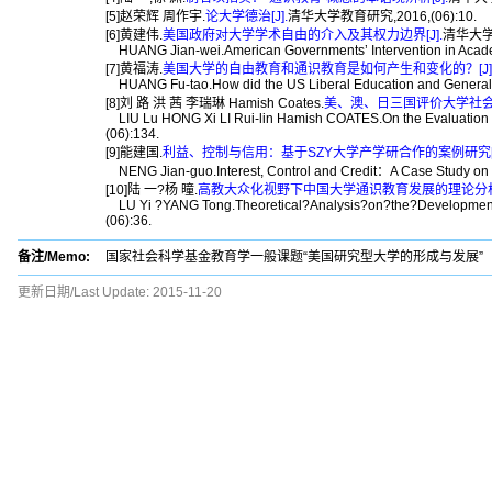
[5]赵荣辉 周作宇.
论大学德治[J].
清华大学教育研究,2016,(06):10.
[6]黄建伟.
美国政府对大学学术自由的介入及其权力边界[J].
清华大学教
HUANG Jian-wei.American Governments’ Intervention in Acad
[7]黄福涛.
美国大学的自由教育和通识教育是如何产生和变化的？[J]
HUANG Fu-tao.How did the US Liberal Education and General
[8]刘 路 洪 茜 李瑞琳 Hamish Coates.
美、澳、日三国评价大学社会服
LIU Lu HONG Xi LI Rui-lin Hamish COATES.On the Evaluation of
(06):134.
[9]能建国.
利益、控制与信用：基于SZY大学产学研合作的案例研究[J
NENG Jian-guo.Interest, Control and Credit：A Case Study on 
[10]陆 一?杨 曈.
高教大众化视野下中国大学通识教育发展的理论分析[
LU Yi ?YANG Tong.Theoretical?Analysis?on?the?Development
(06):36.
备注/Memo:
国家社会科学基金教育学一般课题“美国研究型大学的形成与发展”（BO
更新日期/Last Update:
2015-11-20