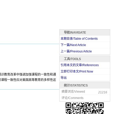
导航/NAVIGATE
本期目录/Table of Contents
下一篇/Next Article
上一篇/Previous Article
工具/TOOLS
引用本文的文章/References
立即打印本文/Print Now
通识教育改革中强调加强课程的一致性和通
导出
育课程一致性应对美国高等教育的多样性这
统计/STATISTICS
摘要浏览/Viewed
21216
评论/Comments