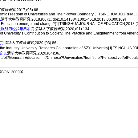
育研究,2017,(05):68.
emic Freedom of Universities and Their Power Boundary[J].TSINGHUA JOURNAL
.
清华大学教育研究,2018,(06):1.[doi:10.14138/j.1001-4519.2018.06.000109]
 Education emerge and change?[J].TSINGHUA JOURNAL OF EDUCATION,2018,(06)
务的经验与启示[J].
清华大学教育研究,2020,(01):134.
 University’s Contribution to Society: The Practice and Enlightenment from A
].
清华大学教育研究,2020,(03):86.
the Industry-University-Research Collaboration of SZY-University[J].TSINGHUA
J].
清华大学教育研究,2020,(04):36.
?of?General?Educationin?Chinese?Universities?from?the?Perspective?ofPopu
A120099）