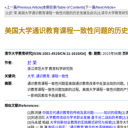
«上一篇/Previous Article
|
本期目录/Table of Contents
|
下一篇/Next Article»
[1]於 荣.美国大学通识教育课程一致性问题的历史发展及启示[J].清华大学教育研究,2015,
美国大学通识教育课程一致性问题的历史
清华大学教育研究
[ISSN:
1001-4519
/CN:
11-1610/G4
]
卷:
期数:
2015年06期
页码
於 荣
作者:
浙江师范大学 教育科学研究院
关键词:
大学
;
通识教育
;
课程一致性
摘要:
通识教育课程一致性问题是美国通识教育改革中反复出现的问题。
识教育课程一致性问题加剧的过程。美国大学课程一致性问题的产
一影响因素给予高度重视。
相似文献/References:
[1]陈洪捷.
中国古代通识教育的传统及其问题———知识的视角[J].
清
[2]刘进沈红.
大学教师流动与学术职业发展:基于对二战后的考察[J].
[3]马永斌 柏喆.
大学创新创业教育的实践模式研究与探索[J].
清华大学教
[4]陆 一,徐 渊.
制名以指实：“通识教育”概念的本语境辨析[J].
清华大学教