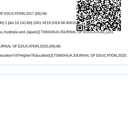
 OF EDUCATION,2017,(06):68.
:1.[doi:10.14138/j.1001-4519.2018.06.000109]
merica, Australia and Japan[J].TSINGHUA JOURNAL OF EDUCATION,2020,
 JOURNAL OF EDUCATION,2020,(06):86.
larization?of?Higher?Education[J].TSINGHUA JOURNAL OF EDUCATION,2020,