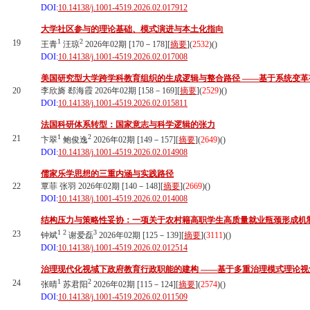
DOI:
10.14138/j.1001-4519.2026.02.017912
大学社区参与的理论基础、模式演进与本土化指向
1
2
19
王青
汪琼
2026年02期 [170－178][
摘要
](
2532
)(
)
DOI:
10.14138/j.1001-4519.2026.02.017008
美国研究型大学跨学科教育组织的生成逻辑与整合路径 ——基于系统变革
20
李欣旖 郄海霞 2026年02期 [158－169][
摘要
](
2529
)(
)
DOI:
10.14138/j.1001-4519.2026.02.015811
法国科研体系转型：国家意志与科学逻辑的张力
1
2
21
卞翠
鲍俊逸
2026年02期 [149－157][
摘要
](
2649
)(
)
DOI:
10.14138/j.1001-4519.2026.02.014908
儒家乐学思想的三重内涵与实践路径
22
覃菲 张羽 2026年02期 [140－148][
摘要
](
2669
)(
)
DOI:
10.14138/j.1001-4519.2026.02.014008
结构压力与策略性妥协：一项关于农村籍高职学生高质量就业瓶颈形成机
1
2
3
23
钟斌
谢爱磊
2026年02期 [125－139][
摘要
](
3111
)(
)
DOI:
10.14138/j.1001-4519.2026.02.012514
治理现代化视域下政府教育行政职能的建构 ——基于多重治理模式理论视
1
2
24
张晴
苏君阳
2026年02期 [115－124][
摘要
](
2574
)(
)
DOI:
10.14138/j.1001-4519.2026.02.011509