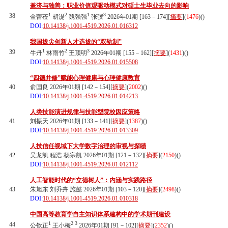
兼济与独善：职业价值观驱动模式对硕士生毕业去向的影响
1
2
1
3
38
金蕾莅
胡湜
魏强强
张弢
2026年01期 [163－174][
摘要
](
1476
)(
)
DOI:
10.14138/j.1001-4519.2026.01.016312
我国拔尖创新人才选拔的“双轨制”
1
2
3
39
牛丹
林雨竹
王顶明
2026年01期 [155－162][
摘要
](
1431
)(
)
DOI:
10.14138/j.1001-4519.2026.01.015508
“四德并修”赋能心理健康与心理健康教育
40
俞国良 2026年01期 [142－154][
摘要
](
2002
)(
)
DOI:
10.14138/j.1001-4519.2026.01.014213
人类技能演进规律与技能型院校因应策略
41
刘振天 2026年01期 [133－141][
摘要
](
1387
)(
)
DOI:
10.14138/j.1001-4519.2026.01.013309
人技信任视域下大学数字治理的审视与探赜
42
吴龙凯 程浩 杨宗凯 2026年01期 [121－132][
摘要
](
2150
)(
)
DOI:
10.14138/j.1001-4519.2026.01.012112
人工智能时代的“立德树人”：内涵与实践路径
43
朱旭东 刘乔卉 施懿 2026年01期 [103－120][
摘要
](
2498
)(
)
DOI:
10.14138/j.1001-4519.2026.01.010318
中国高等教育学自主知识体系建构中的学术期刊建设
1
2
3
44
公钦正
王小梅
2026年01期 [91－102][
摘要
](
2352
)(
)