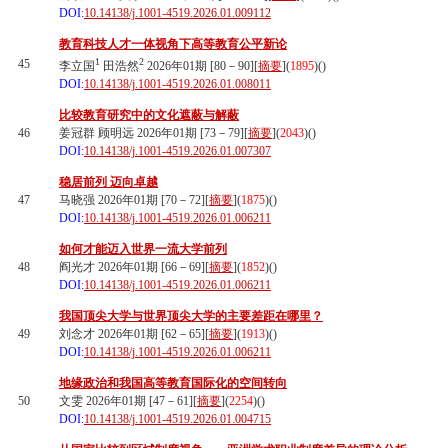
DOI:
10.14138/j.1001-4519.2026.01.009112
教育科技人才一体视角下高等教育公平新论
1
2
45
李立国
田浩然
2026年01期 [80－90][
摘要
](
1895
)(
)
DOI:
10.14138/j.1001-4519.2026.01.008011
比较教育研究中的文化遮蔽与解蔽
46
姜冠群 顾明远 2026年01期 [73－79][
摘要
](
2043
)(
)
DOI:
10.14138/j.1001-4519.2026.01.007307
稳居前列 迈向卓越
47
马晓强 2026年01期 [70－72][
摘要
](
1875
)(
)
DOI:
10.14138/j.1001-4519.2026.01.006211
如何才能迈入世界一流大学前列
48
阎光才 2026年01期 [66－69][
摘要
](
1852
)(
)
DOI:
10.14138/j.1001-4519.2026.01.006211
我国顶尖大学与世界顶尖大学的主要差距在哪里？
49
刘念才 2026年01期 [62－65][
摘要
](
1913
)(
)
DOI:
10.14138/j.1001-4519.2026.01.006211
地缘政治和我国高等教育国际化的空间转向
50
文雯 2026年01期 [47－61][
摘要
](
2254
)(
)
DOI:
10.14138/j.1001-4519.2026.01.004715