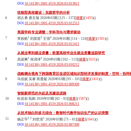
DOI:
10.14138/j.1001-4519.2026.03.013811
技能型高校建设：实践哲学的分析
6
祁占勇 唐文瑞 2026年03期 [125－137][
摘要
](
1435
)(
)
DOI:
10.14138/j.1001-4519.2026.03.012513
美国学科专业调整：学科导向与需求驱动
1
2
3
7
李枝航
刘苗苗
王强
2026年03期 [114－124][
摘要
](
1501
)(
)
DOI:
10.14138/j.1001-4519.2026.03.011411
从就业率到就业质量：欧盟高校毕业生就业质量追踪研究
1
2
8
高迎爽
张润泽
2026年03期 [102－113][
摘要
](
1631
)(
)
DOI:
10.14138/j.1001-4519.2026.03.010212
战略耦合视角下跨国教育区促进区域知识型经济发展的制度－空间－协同
9
马佳妮 吴睿 简显懿 2026年03期 [93－101][
摘要
](
1431
)(
)
DOI:
10.14138/j.1001-4519.2026.03.009309
智能新师范的兴起及其建设进路
10
杜岩岩 阮航 2026年03期 [82－92][
摘要
](
1587
)(
)
DOI:
10.14138/j.1001-4519.2026.03.008211
从技术独白到多元综合：数智时代教学知识生产的认识突围
1
2
1
11
杨正宇
刘世清
2026年03期 [73－81][
摘要
](
1641
)(
)
DOI:
10.14138/j.1001-4519.2026.03.007309