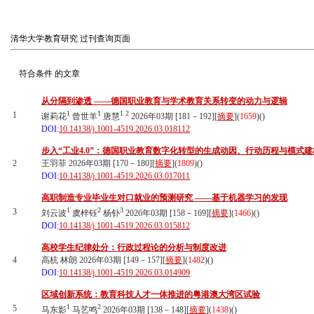
清华大学教育研究
过刊查询页面
符合条件
的文章
从分隔到渗透 ——德国职业教育与学术教育关系转变的动力与逻辑
1
1
1
2
1
谢莉花
曾世羊
唐慧
2026年03期 [181－192][
摘要
](
1659
)(
)
DOI:
10.14138/j.1001-4519.2026.03.018112
步入“工业4.0”：德国职业教育数字化转型的生成动因、行动历程与模式建
2
王羽菲 2026年03期 [170－180][
摘要
](
1809
)(
)
DOI:
10.14138/j.1001-4519.2026.03.017011
高职制造专业毕业生对口就业的预测研究 ——基于机器学习的发现
1
2
3
3
刘云波
虞梓钰
杨钋
2026年03期 [158－169][
摘要
](
1466
)(
)
DOI:
10.14138/j.1001-4519.2026.03.015812
高校学生纪律处分：行政过程论的分析与制度改进
4
高杭 林朗 2026年03期 [149－157][
摘要
](
1482
)(
)
DOI:
10.14138/j.1001-4519.2026.03.014909
区域创新系统：教育科技人才一体推进的粤港澳大湾区试验
1
2
5
马东影
马艺鸣
2026年03期 [138－148][
摘要
](
1438
)(
)