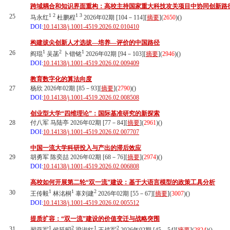
跨域耦合和知识界面重构：高校主持国家重大科技攻关项目中协同创新路
1
2
1
3
25
马永红
杜鹏程
2026年02期 [104－114][
摘要
](
2650
)(
)
DOI:
10.14138/j.1001-4519.2026.02.010410
构建拔尖创新人才选拔—培养—评价的中国路径
1
2
1
26
阎琨
吴菡
卜锴铭
2026年02期 [94－103][
摘要
](
2946
)(
)
DOI:
10.14138/j.1001-4519.2026.02.009409
教育数字化的算法向度
27
杨欣 2026年02期 [85－93][
摘要
](
2790
)(
)
DOI:
10.14138/j.1001-4519.2026.02.008508
创业型大学“四维理论”：国际基准研究的新探索
28
付八军 马陆亭 2026年02期 [77－84][
摘要
](
2961
)(
)
DOI:
10.14138/j.1001-4519.2026.02.007707
中国一流大学科研投入与产出的滞后效应
29
胡勇军 陈奕喆 2026年02期 [68－76][
摘要
](
2974
)(
)
DOI:
10.14138/j.1001-4519.2026.02.006808
高校如何开展第二轮“双一流”建设：基于大语言模型的政策工具分析
1
1
2
30
王传毅
林洺桐
辜刘建
2026年02期 [55－67][
摘要
](
3007
)(
)
DOI:
10.14138/j.1001-4519.2026.02.005512
提质扩容：“双一流”建设的价值变迁与战略突围
1
2
1
2
31