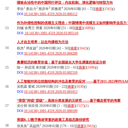
绩效合法性中的中国同行评议：内在机制、演化逻辑与转型方向
1
2
3
4
12
李欣
查自力
熊庆年
郑雅君
2026年03期 [61－72][
摘要
](
1563
)(
)
DOI:
10.14138/j.1001-4519.2026.03.006112
作为补偿性控制的优绩主义理念：中国情境中优绩主义如何影响学业压力
13
刘铖 余秀兰 周童 2026年03期 [51－60][
摘要
](
1689
)(
)
DOI:
10.14138/j.1001-4519.2026.03.005110
人才自主培养：以生均课程为方法
1
2
14
权杰
邓友超
2026年03期 [42－50][
摘要
](
1642
)(
)
DOI:
10.14138/j.1001-4519.2026.03.004209
奥赛经历的教育价值：基于全国拔尖大学生调查的实证分析
15
陆一 孙迟瑶 辜刘建 2026年03期 [23－41][
摘要
](
1696
)(
)
DOI:
10.14138/j.1001-4519.2026.03.002319
人工智能对岗位技能结构的冲击及教育的应对 ——基于2011-2023年PIA
16
吴凯霖 黄斌 2026年03期 [10－22][
摘要
](
1630
)(
)
DOI:
10.14138/j.1001-4519.2026.03.001013
“类型”抑或“层级”：高校分类发展的元研究 ——基于概念哲学的考察
17
吴仕韬 张应强 2026年03期 [1－9][
摘要
](
1527
)(
1
)
DOI:
10.14138/j.1001-4519.2026.03.000109
美国K-12数字教材审查的政策工具组态路径研究
1
2
18
张奂奂
高益民
2026年02期 [179－192][
摘要
](
2662
)(
)