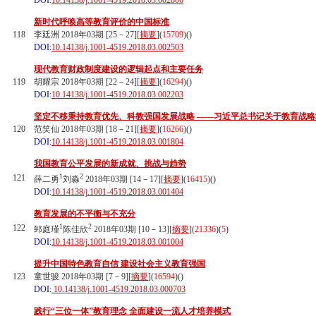
DOI:
10.14138/j.1001-4519.2018.03.002806
新时代呼唤高等教育评价的中国标准
118
李廷洲 2018年03期 [25－27][
摘要
](
15709
)(
)
DOI:
10.14138/j.1001-4519.2018.03.002503
现代教育财政制度建设的逻辑起点和主要任务
119
胡耀宗 2018年03期 [22－24][
摘要
](
16294
)(
)
DOI:
10.14138/j.1001-4519.2018.03.002203
坚定不移秉持教育优先、科教强国发展战略 ——习近平总书记关于教育战
120
范笑仙 2018年03期 [18－21][
摘要
](
16266
)(
)
DOI:
10.14138/j.1001-4519.2018.03.001804
我国教育公平发展的新成就、挑战与趋势
1
2
121
薛二勇
刘淼
2018年03期 [14－17][
摘要
](
16415
)(
)
DOI:
10.14138/j.1001-4519.2018.03.001404
教育发展的不平衡与不充分
1
2
122
郅庭瑾
陈佳欣
2018年03期 [10－13][
摘要
](
21336
)(
5
)
DOI:
10.14138/j.1001-4519.2018.03.001004
提升中国特色教育自信 建设社会主义教育强国
123
童世骏 2018年03期 [7－9][
摘要
](
16594
)(
)
DOI:
10.14138/j.1001-4519.2018.03.000703
践行“三位一体”教育理念 全面建设一流人才培养模式