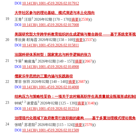
DOI:
10.14138/j.1001-4519.2026.02.017912
大学社区参与的理论基础、模式演进与本土化指向
1
2
19
王青
汪琼
2026年02期 [170－178][
摘要
](
2538
)(
)
DOI:
10.14138/j.1001-4519.2026.02.017008
美国研究型大学跨学科教育组织的生成逻辑与整合路径 ——基于系统变革视
20
李欣旖 郄海霞 2026年02期 [158－169][
摘要
](
2537
)(
)
DOI:
10.14138/j.1001-4519.2026.02.015811
法国科研体系转型：国家意志与科学逻辑的张力
1
2
21
卞翠
鲍俊逸
2026年02期 [149－157][
摘要
](
2667
)(
)
DOI:
10.14138/j.1001-4519.2026.02.014908
儒家乐学思想的三重内涵与实践路径
22
覃菲 张羽 2026年02期 [140－148][
摘要
](
2687
)(
)
DOI:
10.14138/j.1001-4519.2026.02.014008
结构压力与策略性妥协：一项关于农村籍高职学生高质量就业瓶颈形成机制
1
2
3
23
钟斌
谢爱磊
2026年02期 [125－139][
摘要
](
3140
)(
)
DOI:
10.14138/j.1001-4519.2026.02.012514
治理现代化视域下政府教育行政职能的建构 ——基于多重治理模式理论视角
1
2
24
张晴
苏君阳
2026年02期 [115－124][
摘要
](
2579
)(
)
DOI:
10.14138/j.1001-4519.2026.02.011509