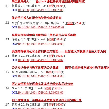
局里的局外人 ——基于edX课程的教师性别隔离现象研究
111
胡莉芳 2018年03期 [76－83][
摘要
](
16204
)(
)
DOI:
10.14138/j.1001-4519.2018.03.007608
促进学习投入的混合教学活动设计研究
1
2
2
112
马 婧
韩锡斌
程建钢
2018年03期 [67－75][
摘要
](
22343
)(
)
DOI:
10.14138/j.1001-4519.2018.03.0067-09
高校内部本科教学质量标准：概念界定与体系构建
113
许祥云 2018年03期 [58－66][
摘要
](
20544
)(
)
DOI:
10.14138/j.1001-4519.2018.03.005809
美国高等教育公私合作的典型与趋势 ——以普渡大学收购卡普兰大学为例
114
陈春梅 2018年03期 [51－57][
摘要
](
16286
)(
)
DOI:
10.14138/j.1001-4519.2018.03.005107
公共知识分子与教育改革的公共领域 ——戴安·拉维奇批判标准化教育改革
115
高 原 2018年03期 [43－50][
摘要
](
21976
)(
)
DOI:
10.14138/j.1001-4519.2018.03.004308
西方大学两大治理模式及其法治理念和思想传统
116
胡娟 2018年03期 [34－42][
摘要
](
15816
)(
)
DOI:
10.14138/j.1001-4519.2018.03.003409
利己抑或利他：美国基金会教育援助动机及其策略分析
117
谷贤林 2018年03期 [28－33][
摘要
](
16005
)(
)