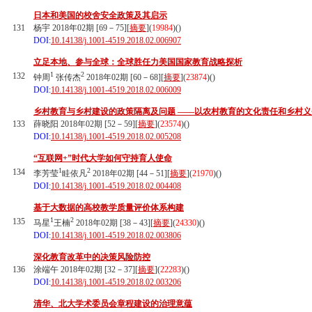
日本和美国的校舍安全政策及其启示
131
杨宇 2018年02期 [69－75][
摘要
](
19984
)(
)
DOI:
10.14138/j.1001-4519.2018.02.006907
立足本地、参与全球：全球胜任力美国国家教育战略探析
1
2
132
钟周
张传杰
2018年02期 [60－68][
摘要
](
23874
)(
)
DOI:
10.14138/j.1001-4519.2018.02.006009
乡村教育与乡村建设的政策隔离及问题 ——以农村教育的文化责任和乡村义
133
薛晓阳 2018年02期 [52－59][
摘要
](
23574
)(
)
DOI:
10.14138/j.1001-4519.2018.02.005208
“互联网+”时代大学如何守持育人使命
1
2
134
李芳莹
眭依凡
2018年02期 [44－51][
摘要
](
21970
)(
)
DOI:
10.14138/j.1001-4519.2018.02.004408
基于大数据的高校教学质量评价体系构建
1
2
135
马星
王楠
2018年02期 [38－43][
摘要
](
24330
)(
)
DOI:
10.14138/j.1001-4519.2018.02.003806
深化教育改革中的决策风险防控
136
涂端午 2018年02期 [32－37][
摘要
](
22283
)(
)
DOI:
10.14138/j.1001-4519.2018.02.003206
清华、北大学术委员会章程建设的治理意蕴