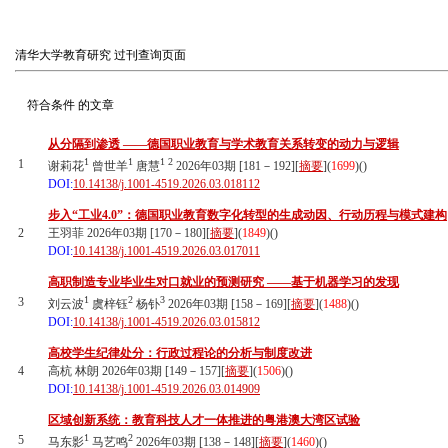
清华大学教育研究
过刊查询页面
符合条件
的文章
从分隔到渗透 ——德国职业教育与学术教育关系转变的动力与逻辑
1
1
1
2
1
谢莉花
曾世羊
唐慧
2026年03期 [181－192][
摘要
](
1699
)(
)
DOI:
10.14138/j.1001-4519.2026.03.018112
步入“工业4.0”：德国职业教育数字化转型的生成动因、行动历程与模式建构
2
王羽菲 2026年03期 [170－180][
摘要
](
1849
)(
)
DOI:
10.14138/j.1001-4519.2026.03.017011
高职制造专业毕业生对口就业的预测研究 ——基于机器学习的发现
1
2
3
3
刘云波
虞梓钰
杨钋
2026年03期 [158－169][
摘要
](
1488
)(
)
DOI:
10.14138/j.1001-4519.2026.03.015812
高校学生纪律处分：行政过程论的分析与制度改进
4
高杭 林朗 2026年03期 [149－157][
摘要
](
1506
)(
)
DOI:
10.14138/j.1001-4519.2026.03.014909
区域创新系统：教育科技人才一体推进的粤港澳大湾区试验
1
2
5
马东影
马艺鸣
2026年03期 [138－148][
摘要
](
1460
)(
)