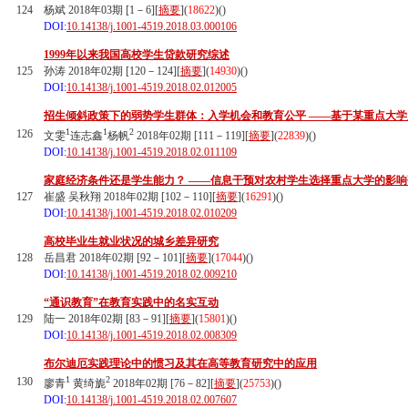
124
杨斌 2018年03期 [1－6][
摘要
](
18622
)(
)
DOI:
10.14138/j.1001-4519.2018.03.000106
1999年以来我国高校学生贷款研究综述
125
孙涛 2018年02期 [120－124][
摘要
](
14930
)(
)
DOI:
10.14138/j.1001-4519.2018.02.012005
招生倾斜政策下的弱势学生群体：入学机会和教育公平 ——基于某重点大
1
1
2
126
文雯
连志鑫
杨帆
2018年02期 [111－119][
摘要
](
22839
)(
)
DOI:
10.14138/j.1001-4519.2018.02.011109
家庭经济条件还是学生能力？ ——信息干预对农村学生选择重点大学的影响
127
崔盛 吴秋翔 2018年02期 [102－110][
摘要
](
16291
)(
)
DOI:
10.14138/j.1001-4519.2018.02.010209
高校毕业生就业状况的城乡差异研究
128
岳昌君 2018年02期 [92－101][
摘要
](
17044
)(
)
DOI:
10.14138/j.1001-4519.2018.02.009210
“通识教育”在教育实践中的名实互动
129
陆一 2018年02期 [83－91][
摘要
](
15801
)(
)
DOI:
10.14138/j.1001-4519.2018.02.008309
布尔迪厄实践理论中的惯习及其在高等教育研究中的应用
1
2
130
廖青
黄绮旎
2018年02期 [76－82][
摘要
](
25753
)(
)
DOI:
10.14138/j.1001-4519.2018.02.007607