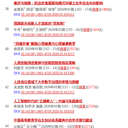
兼济与独善：职业价值观驱动模式对硕士生毕业去向的影响
1
2
1
3
38
金蕾莅
胡湜
魏强强
张弢
2026年01期 [163－174][
摘要
](
1480
)(
)
DOI:
10.14138/j.1001-4519.2026.01.016312
我国拔尖创新人才选拔的“双轨制”
1
2
3
39
牛丹
林雨竹
王顶明
2026年01期 [155－162][
摘要
](
1434
)(
)
DOI:
10.14138/j.1001-4519.2026.01.015508
“四德并修”赋能心理健康与心理健康教育
40
俞国良 2026年01期 [142－154][
摘要
](
2023
)(
)
DOI:
10.14138/j.1001-4519.2026.01.014213
人类技能演进规律与技能型院校因应策略
41
刘振天 2026年01期 [133－141][
摘要
](
1391
)(
)
DOI:
10.14138/j.1001-4519.2026.01.013309
人技信任视域下大学数字治理的审视与探赜
42
吴龙凯 程浩 杨宗凯 2026年01期 [121－132][
摘要
](
2175
)(
)
DOI:
10.14138/j.1001-4519.2026.01.012112
人工智能时代的“立德树人”：内涵与实践路径
43
朱旭东 刘乔卉 施懿 2026年01期 [103－120][
摘要
](
2520
)(
)
DOI:
10.14138/j.1001-4519.2026.01.010318
中国高等教育学自主知识体系建构中的学术期刊建设
1
2
3
44
公钦正
王小梅
2026年01期 [91－102][
摘要
](
2371
)(
)