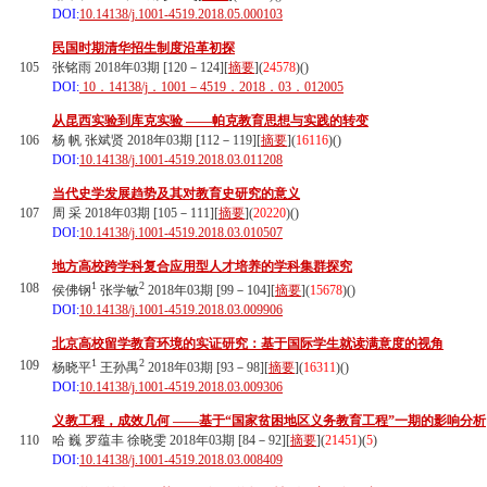
DOI:
10.14138/j.1001-4519.2018.05.000103
民国时期清华招生制度沿革初探
105
张铭雨 2018年03期 [120－124][
摘要
](
24578
)(
)
DOI:
10．14138/j．1001－4519．2018．03．012005
从昆西实验到库克实验 ——帕克教育思想与实践的转变
106
杨 帆 张斌贤 2018年03期 [112－119][
摘要
](
16116
)(
)
DOI:
10.14138/j.1001-4519.2018.03.011208
当代史学发展趋势及其对教育史研究的意义
107
周 采 2018年03期 [105－111][
摘要
](
20220
)(
)
DOI:
10.14138/j.1001-4519.2018.03.010507
地方高校跨学科复合应用型人才培养的学科集群探究
1
2
108
侯佛钢
张学敏
2018年03期 [99－104][
摘要
](
15678
)(
)
DOI:
10.14138/j.1001-4519.2018.03.009906
北京高校留学教育环境的实证研究：基于国际学生就读满意度的视角
1
2
109
杨晓平
王孙禺
2018年03期 [93－98][
摘要
](
16311
)(
)
DOI:
10.14138/j.1001-4519.2018.03.009306
义教工程，成效几何 ——基于“国家贫困地区义务教育工程”一期的影响分析
110
哈 巍 罗蕴丰 徐晓雯 2018年03期 [84－92][
摘要
](
21451
)(
5
)
DOI:
10.14138/j.1001-4519.2018.03.008409