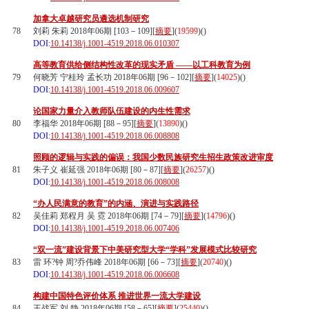
加拿大卓越研究员遴选机制研究
78
刘莉 朱莉 2018年06期 [103－109][
摘要
](
19599
)(
)
DOI:
10.14138/j.1001-4519.2018.06.010307
高等教育供给侧结构性改革的现实矛盾 ——以工科教育为例
79
何晓芳 宁桂玲 孟长功 2018年06期 [96－102][
摘要
](
14025
)(
)
DOI:
10.14138/j.1001-4519.2018.06.009607
论国家力量介入教师队伍建设的内生性需求
80
李福华 2018年06期 [88－95][
摘要
](
13890
)(
)
DOI:
10.14138/j.1001-4519.2018.06.008808
照顾的逻辑与实践的偏误：我国少数民族研究生招生政策改进审度
81
朱子义 崔延强 2018年06期 [80－87][
摘要
](
26257
)(
)
DOI:
10.14138/j.1001-4519.2018.06.008008
“办人民满意的教育”的内涵、演进与实践路径
82
吴佳莉 郑程月 吴 霓 2018年06期 [74－79][
摘要
](
14796
)(
)
DOI:
10.14138/j.1001-4519.2018.06.007406
“双一流”建设背景下中美研究型大学“学科”发展模式比较研究
83
雷 环?钟 周?乔伟峰 2018年06期 [66－73][
摘要
](
20740
)(
)
DOI:
10.14138/j.1001-4519.2018.06.006608
构建中国特色评价体系 推进世界一流大学建设
84
王战军 刘 静 2018年06期 [58－65][
摘要
](
25440
)(
)