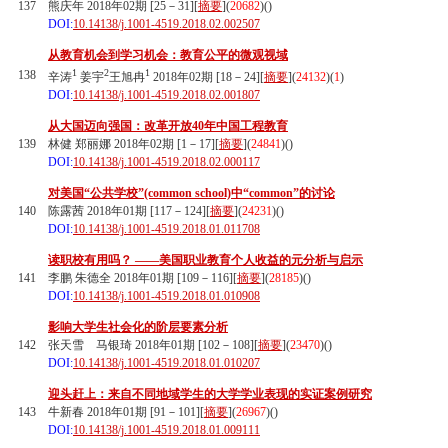
137
熊庆年 2018年02期 [25－31][
摘要
](
20682
)(
)
DOI:
10.14138/j.1001-4519.2018.02.002507
从教育机会到学习机会：教育公平的微观视域
1
2
1
138
辛涛
姜宇
王旭冉
2018年02期 [18－24][
摘要
](
24132
)(
1
)
DOI:
10.14138/j.1001-4519.2018.02.001807
从大国迈向强国：改革开放40年中国工程教育
139
林健 郑丽娜 2018年02期 [1－17][
摘要
](
24841
)(
)
DOI:
10.14138/j.1001-4519.2018.02.000117
对美国“公共学校”(common school)中“common”的讨论
140
陈露茜 2018年01期 [117－124][
摘要
](
24231
)(
)
DOI:
10.14138/j.1001-4519.2018.01.011708
读职校有用吗？ ——美国职业教育个人收益的元分析与启示
141
李鹏 朱德全 2018年01期 [109－116][
摘要
](
28185
)(
)
DOI:
10.14138/j.1001-4519.2018.01.010908
影响大学生社会化的阶层要素分析
142
张天雪 马银琦 2018年01期 [102－108][
摘要
](
23470
)(
)
DOI:
10.14138/j.1001-4519.2018.01.010207
迎头赶上：来自不同地域学生的大学学业表现的实证案例研究
143
牛新春 2018年01期 [91－101][
摘要
](
26967
)(
)
DOI:
10.14138/j.1001-4519.2018.01.009111