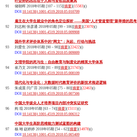
叶企孙的杰出在于大师与贤哲品质兼具
91
储朝晖 2018年05期 [107－115][
摘要
](
15583
)(
)
DOI:
10.14138/j.1001-4519.2018.05.010709
雇主在大学生就业中的角色定位探析 ——美国“人才管道管理”新举措的思
92
刘志刚 张彦通 2018年05期 [99－106][
摘要
](
23070
)(
)
DOI:
10.14138/j.1001-4519.2018.05.009908
国外学术评价体系中的“网文”：兴起、行动与挑战
93
刘爱生 2018年05期 [90－98][
摘要
](
22422
)(
)
DOI:
10.14138/j.1001-4519.2018.05.009009
文理学院的死与生：自由教育与制度化的精英大学体系
94
崔乃文 2018年05期 [81－89][
摘要
](
21743
)(
)
DOI:
10.14138/j.1001-4519.2018.05.008109
现代化与专业化：大数据时代教育评价的新技术推进逻辑
95
朱成晨 闫广芬 2018年05期 [75－80][
摘要
](
22463
)(
)
DOI:
10.14138/j.1001-4519.2018.05.007506
中国大学拔尖人才培养项目内部冲突实证研究
96
阎 琨 2018年05期 [63－74][
摘要
](
15111
)(
)
DOI:
10.14138/j.1001-4519.2018.05.006312
中国大学生高阶思维能力测试蓝图的构建
97
杨 翊 赵婷婷 2018年05期 [54－62][
摘要
](
14978
)(
)
DOI:
10.14138/j.1001-4519.2018.05.005409