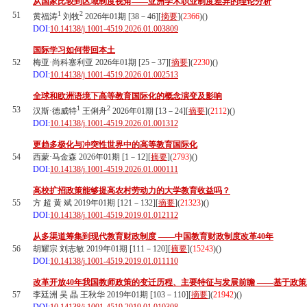
从国家比较到区域制度视角——亚洲学术职业制度差异的理论分析
1
2
51
黄福涛
刘牧
2026年01期 [38－46][
摘要
](
2366
)(
)
DOI:
10.14138/j.1001-4519.2026.01.003809
国际学习如何带回本土
52
梅亚·尚科塞利亚 2026年01期 [25－37][
摘要
](
2230
)(
)
DOI:
10.14138/j.1001-4519.2026.01.002513
全球和欧洲语境下高等教育国际化的概念演变及影响
1
2
53
汉斯·德威特
王俐舟
2026年01期 [13－24][
摘要
](
2112
)(
)
DOI:
10.14138/j.1001-4519.2026.01.001312
更趋多极化与冲突性世界中的高等教育国际化
54
西蒙·马金森 2026年01期 [1－12][
摘要
](
2793
)(
)
DOI:
10.14138/j.1001-4519.2026.01.000111
高校扩招政策能够提高农村劳动力的大学教育收益吗？
55
方 超 黄 斌 2019年01期 [121－132][
摘要
](
21323
)(
)
DOI:
10.14138/j.1001-4519.2019.01.012112
从多渠道筹集到现代教育财政制度 ——中国教育财政制度改革40年
56
胡耀宗 刘志敏 2019年01期 [111－120][
摘要
](
15243
)(
)
DOI:
10.14138/j.1001-4519.2019.01.011110
改革开放40年我国教师政策的变迁历程、主要特征与发展前瞻 ——基于政
57
李廷洲 吴 晶 王秋华 2019年01期 [103－110][
摘要
](
21942
)(
)