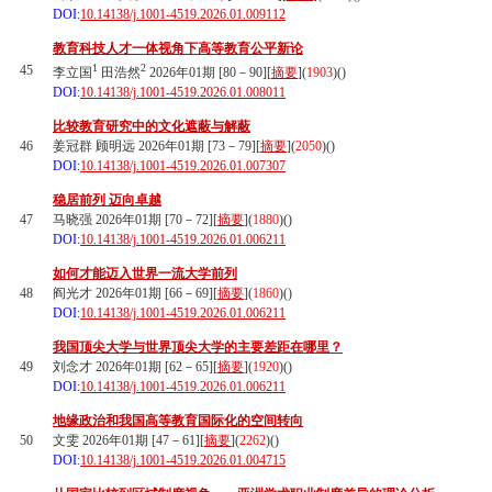
DOI:
10.14138/j.1001-4519.2026.01.009112
教育科技人才一体视角下高等教育公平新论
1
2
45
李立国
田浩然
2026年01期 [80－90][
摘要
](
1903
)(
)
DOI:
10.14138/j.1001-4519.2026.01.008011
比较教育研究中的文化遮蔽与解蔽
46
姜冠群 顾明远 2026年01期 [73－79][
摘要
](
2050
)(
)
DOI:
10.14138/j.1001-4519.2026.01.007307
稳居前列 迈向卓越
47
马晓强 2026年01期 [70－72][
摘要
](
1880
)(
)
DOI:
10.14138/j.1001-4519.2026.01.006211
如何才能迈入世界一流大学前列
48
阎光才 2026年01期 [66－69][
摘要
](
1860
)(
)
DOI:
10.14138/j.1001-4519.2026.01.006211
我国顶尖大学与世界顶尖大学的主要差距在哪里？
49
刘念才 2026年01期 [62－65][
摘要
](
1920
)(
)
DOI:
10.14138/j.1001-4519.2026.01.006211
地缘政治和我国高等教育国际化的空间转向
50
文雯 2026年01期 [47－61][
摘要
](
2262
)(
)
DOI:
10.14138/j.1001-4519.2026.01.004715