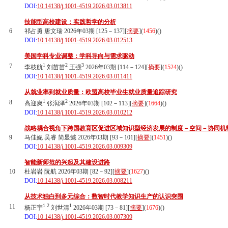
DOI:
10.14138/j.1001-4519.2026.03.013811
技能型高校建设：实践哲学的分析
6
祁占勇 唐文瑞 2026年03期 [125－137][
摘要
](
1456
)(
)
DOI:
10.14138/j.1001-4519.2026.03.012513
美国学科专业调整：学科导向与需求驱动
1
2
3
7
李枝航
刘苗苗
王强
2026年03期 [114－124][
摘要
](
1524
)(
)
DOI:
10.14138/j.1001-4519.2026.03.011411
从就业率到就业质量：欧盟高校毕业生就业质量追踪研究
1
2
8
高迎爽
张润泽
2026年03期 [102－113][
摘要
](
1664
)(
)
DOI:
10.14138/j.1001-4519.2026.03.010212
战略耦合视角下跨国教育区促进区域知识型经济发展的制度－空间－协同机
9
马佳妮 吴睿 简显懿 2026年03期 [93－101][
摘要
](
1451
)(
)
DOI:
10.14138/j.1001-4519.2026.03.009309
智能新师范的兴起及其建设进路
10
杜岩岩 阮航 2026年03期 [82－92][
摘要
](
1627
)(
)
DOI:
10.14138/j.1001-4519.2026.03.008211
从技术独白到多元综合：数智时代教学知识生产的认识突围
1
2
1
11
杨正宇
刘世清
2026年03期 [73－81][
摘要
](
1676
)(
)
DOI:
10.14138/j.1001-4519.2026.03.007309