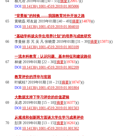
64
杨九诠 2019年01期 [50－55][
摘要
](
20917
)(
)
DOI:
10.14138/j.1001-4519.2019.01.005006
“背景板”的转换 ——我国教育对外开放之路
65
黄晓磊 邓友超 2019年01期 [40－49][
摘要
](
14870
)(
)
DOI:
10.14138/j.1001-4519.2019.01.004010
“基础学科拔尖学生培养计划”的培养与成效研究
66
李曼丽 苏 芃 吴 凡 张晓蕾 2019年01期 [31－39][
摘要
](
15971
)(
)
DOI:
10.14138/j.1001-4519.2019.01.003109
一流本科教育：认识问题、基本特征和建设路径
67
林健 2019年01期 [22－30][
摘要
](
19783
)(
)
DOI:
10.14138/j.1001-4519.2019.01.002209
教育评价的浮华与贫困
68
叶赋桂? 2019年01期 [18－21][
摘要
](
18747
)(
)
DOI:
10.14138/j.1001-4519.2019.01.001804
大数据支持下学习评价的价值逻辑
69
吴虑 2019年01期 [15－18][
摘要
](
16377
)(
)
DOI:
10.14138/j.1001-4519.2019.01.001503
从规准和创新两方面谈大学生学习成果评价
70
彭湃 2019年01期 [13－15][
摘要
](
16261
)(
)
DOI:
10.14138/j.1001-4519.2019.01.001302