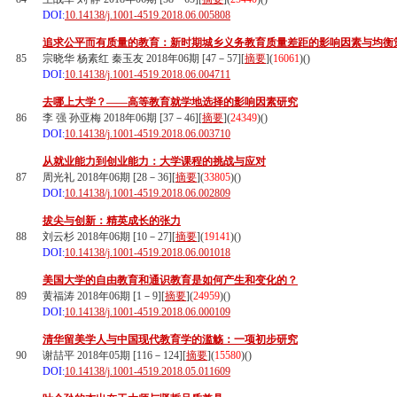
DOI:
10.14138/j.1001-4519.2018.06.005808
追求公平而有质量的教育：新时期城乡义务教育质量差距的影响因素与均衡
85
宗晓华 杨素红 秦玉友 2018年06期 [47－57][
摘要
](
16061
)(
)
DOI:
10.14138/j.1001-4519.2018.06.004711
去哪上大学？——高等教育就学地选择的影响因素研究
86
李 强 孙亚梅 2018年06期 [37－46][
摘要
](
24349
)(
)
DOI:
10.14138/j.1001-4519.2018.06.003710
从就业能力到创业能力：大学课程的挑战与应对
87
周光礼 2018年06期 [28－36][
摘要
](
33805
)(
)
DOI:
10.14138/j.1001-4519.2018.06.002809
拔尖与创新：精英成长的张力
88
刘云杉 2018年06期 [10－27][
摘要
](
19141
)(
)
DOI:
10.14138/j.1001-4519.2018.06.001018
美国大学的自由教育和通识教育是如何产生和变化的？
89
黄福涛 2018年06期 [1－9][
摘要
](
24959
)(
)
DOI:
10.14138/j.1001-4519.2018.06.000109
清华留美学人与中国现代教育学的滥觞：一项初步研究
90
谢喆平 2018年05期 [116－124][
摘要
](
15580
)(
)
DOI:
10.14138/j.1001-4519.2018.05.011609