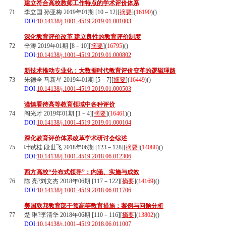
建立符合高校教师工作特点的学术评价体系
71
李立国 孙亚梅 2019年01期 [10－12][
摘要
](
16190
)(
)
DOI:
10.14138/j.1001-4519.2019.01.001003
深化教育评价改革 建立良性的教育评价制度
72
辛涛 2019年01期 [8－10][
摘要
](
16795
)(
)
DOI:
10.14138/j.1001-4519.2019.01.000802
新技术推动专业化：大数据时代教育评价变革的逻辑理路
73
朱德全 马新星 2019年01期 [5－7][
摘要
](
16449
)(
)
DOI:
10.14138/j.1001-4519.2019.01.000503
谨慎看待高等教育领域中各种评价
74
阎光才 2019年01期 [1－4][
摘要
](
16461
)(
)
DOI:
10.14138/j.1001-4519.2019.01.000104
深化教育评价体系改革学术研讨会综述
75
叶赋桂 段世飞 2018年06期 [123－128][
摘要
](
14088
)(
)
DOI:
10.14138/j.1001-4519.2018.06.012306
西方高校“分布式领导”：内涵、实施与成效
76
陈 亮?刘文杰 2018年06期 [117－122][
摘要
](
14169
)(
)
DOI:
10.14138/j.1001-4519.2018.06.011706
美国联邦教育部干预高等教育措施：案例与问题分析
77
楚 琳?李清华 2018年06期 [110－116][
摘要
](
13802
)(
)
DOI:
10.14138/j.1001-4519.2018.06.011007