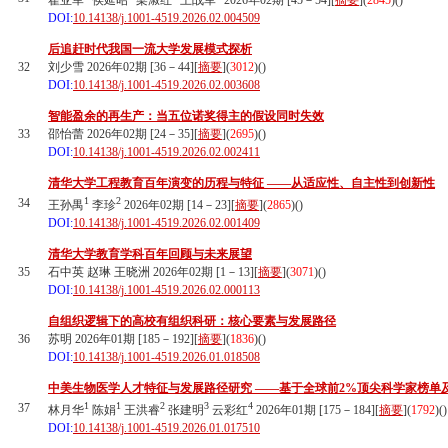
翟亚军
侯延昭
梁淑红
王战军
2026年02期 [45－54][
摘要
](
2845
)(
)
DOI:
10.14138/j.1001-4519.2026.02.004509
后追赶时代我国一流大学发展模式探析
32
刘少雪 2026年02期 [36－44][
摘要
](
3012
)(
)
DOI:
10.14138/j.1001-4519.2026.02.003608
智能盈余的再生产：当五位诺奖得主的假设同时失效
33
邵怡蕾 2026年02期 [24－35][
摘要
](
2695
)(
)
DOI:
10.14138/j.1001-4519.2026.02.002411
清华大学工程教育百年演变的历程与特征 ——从适应性、自主性到创新性
1
2
34
王孙禺
李珍
2026年02期 [14－23][
摘要
](
2865
)(
)
DOI:
10.14138/j.1001-4519.2026.02.001409
清华大学教育学科百年回顾与未来展望
35
石中英 赵琳 王晓洲 2026年02期 [1－13][
摘要
](
3071
)(
)
DOI:
10.14138/j.1001-4519.2026.02.000113
自组织逻辑下的高校有组织科研：核心要素与发展路径
36
苏明 2026年01期 [185－192][
摘要
](
1836
)(
)
DOI:
10.14138/j.1001-4519.2026.01.018508
中美生物医学人才特征与发展路径研究 ——基于全球前2%顶尖科学家榜单
1
1
2
3
4
37
林月华
陈娟
王洪睿
张建明
云彩红
2026年01期 [175－184][
摘要
](
1792
)(
)
DOI:
10.14138/j.1001-4519.2026.01.017510