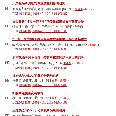
大学生经济资助对就业质量的影响研究
1
1
2
144
曲垠姣
岳昌君
纪效珲
2018年01期 [84－90][
摘要
](
24252
)(
)
DOI:
10.14138/j.1001-4519.2018.01.008407
香港建设“世界一流大学”的质量保障措施与政策经验
145
孙百才 徐 宁 2018年01期 [75－83][
摘要
](
35070
)(
)
DOI:
10.14138/j.1001-4519.2018.01.007509
“一带一路”战略下我国高等教育国际输出的机遇与挑战
1
2
3
146
喻恺
胡伯特·埃特尔
瞿晓蔓
2018年01期 [68－74][
摘要
](
41909
)(
)
DOI:
10.14138/j.1001-4519.2018.01.006807
新时代高考改革背景下教育考试国家题库建设的思考
1
2
2
147
于涵
陈昂
王蕾
2018年01期 [62－67][
摘要
](
27189
)(
)
DOI:
10.14138/j.1001-4519.2018.01.006206
混合式学习认知工具的结构与秩序
148
张务农 2018年01期 [54－61][
摘要
](
26484
)(
)
DOI:
10.14138/j.1001-4519.2018.01.005408
帕森斯论美国高等教育
149
柳 亮 2018年01期 [46－53][
摘要
](
37409
)(
)
DOI:
10.14138/j.1001-4519.2018.01.004608
主体确立与异化：拉康视角的教育省思
1
2
150