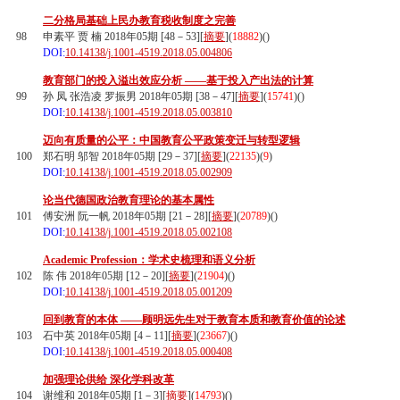
二分格局基础上民办教育税收制度之完善
98
申素平 贾 楠 2018年05期 [48－53][
摘要
](
18882
)(
)
DOI:
10.14138/j.1001-4519.2018.05.004806
教育部门的投入溢出效应分析 ——基于投入产出法的计算
99
孙 凤 张浩凌 罗振男 2018年05期 [38－47][
摘要
](
15741
)(
)
DOI:
10.14138/j.1001-4519.2018.05.003810
迈向有质量的公平：中国教育公平政策变迁与转型逻辑
100
郑石明 邬智 2018年05期 [29－37][
摘要
](
22135
)(
9
)
DOI:
10.14138/j.1001-4519.2018.05.002909
论当代德国政治教育理论的基本属性
101
傅安洲 阮一帆 2018年05期 [21－28][
摘要
](
20789
)(
)
DOI:
10.14138/j.1001-4519.2018.05.002108
Academic Profession：学术史梳理和语义分析
102
陈 伟 2018年05期 [12－20][
摘要
](
21904
)(
)
DOI:
10.14138/j.1001-4519.2018.05.001209
回到教育的本体 ——顾明远先生对于教育本质和教育价值的论述
103
石中英 2018年05期 [4－11][
摘要
](
23667
)(
)
DOI:
10.14138/j.1001-4519.2018.05.000408
加强理论供给 深化学科改革
104
谢维和 2018年05期 [1－3][
摘要
](
14793
)(
)