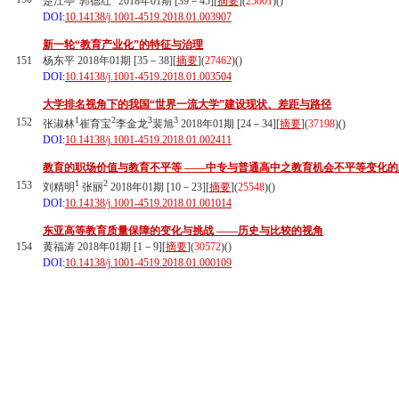
楚江亭
郭德红
2018年01期 [39－45][
摘要
](
25001
)(
)
DOI:
10.14138/j.1001-4519.2018.01.003907
新一轮“教育产业化”的特征与治理
151
杨东平 2018年01期 [35－38][
摘要
](
27462
)(
)
DOI:
10.14138/j.1001-4519.2018.01.003504
大学排名视角下的我国“世界一流大学”建设现状、差距与路径
1
2
3
3
152
张淑林
崔育宝
李金龙
裴旭
2018年01期 [24－34][
摘要
](
37198
)(
)
DOI:
10.14138/j.1001-4519.2018.01.002411
教育的职场价值与教育不平等 ——中专与普通高中之教育机会不平等变化的
1
2
153
刘精明
张丽
2018年01期 [10－23][
摘要
](
25548
)(
)
DOI:
10.14138/j.1001-4519.2018.01.001014
东亚高等教育质量保障的变化与挑战 ——历史与比较的视角
154
黄福涛 2018年01期 [1－9][
摘要
](
30572
)(
)
DOI:
10.14138/j.1001-4519.2018.01.000109