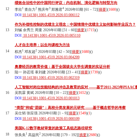
绩效合法性中的中国同行评议：内在机制、演化逻辑与转型方向
1
2
3
4
12
李欣
查自力
熊庆年
郑雅君
2026年03期 [61－72][
摘要
](
1600
)(
)
DOI:
10.14138/j.1001-4519.2026.03.006112
作为补偿性控制的优绩主义理念：中国情境中优绩主义如何影响学业压力？
13
刘铖 余秀兰 周童 2026年03期 [51－60][
摘要
](
1715
)(
)
DOI:
10.14138/j.1001-4519.2026.03.005110
人才自主培养：以生均课程为方法
1
2
14
权杰
邓友超
2026年03期 [42－50][
摘要
](
1680
)(
)
DOI:
10.14138/j.1001-4519.2026.03.004209
奥赛经历的教育价值：基于全国拔尖大学生调查的实证分析
15
陆一 孙迟瑶 辜刘建 2026年03期 [23－41][
摘要
](
1739
)(
)
DOI:
10.14138/j.1001-4519.2026.03.002319
人工智能对岗位技能结构的冲击及教育的应对 ——基于2011-2023年PIAA
16
吴凯霖 黄斌 2026年03期 [10－22][
摘要
](
1652
)(
)
DOI:
10.14138/j.1001-4519.2026.03.001013
“类型”抑或“层级”：高校分类发展的元研究 ——基于概念哲学的考察
17
吴仕韬 张应强 2026年03期 [1－9][
摘要
](
1549
)(
1
)
DOI:
10.14138/j.1001-4519.2026.03.000109
美国K-12数字教材审查的政策工具组态路径研究
1
2
18
张奂奂
高益民
2026年02期 [179－192][
摘要
](
2680
)(
)