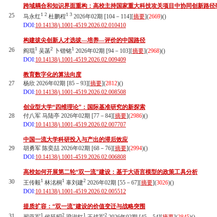
跨域耦合和知识界面重构：高校主持国家重大科技攻关项目中协同创新路径
1
2
1
3
25
马永红
杜鹏程
2026年02期 [104－114][
摘要
](
2669
)(
)
DOI:
10.14138/j.1001-4519.2026.02.010410
构建拔尖创新人才选拔—培养—评价的中国路径
1
2
1
26
阎琨
吴菡
卜锴铭
2026年02期 [94－103][
摘要
](
2968
)(
)
DOI:
10.14138/j.1001-4519.2026.02.009409
教育数字化的算法向度
27
杨欣 2026年02期 [85－93][
摘要
](
2812
)(
)
DOI:
10.14138/j.1001-4519.2026.02.008508
创业型大学“四维理论”：国际基准研究的新探索
28
付八军 马陆亭 2026年02期 [77－84][
摘要
](
2986
)(
)
DOI:
10.14138/j.1001-4519.2026.02.007707
中国一流大学科研投入与产出的滞后效应
29
胡勇军 陈奕喆 2026年02期 [68－76][
摘要
](
2994
)(
)
DOI:
10.14138/j.1001-4519.2026.02.006808
高校如何开展第二轮“双一流”建设：基于大语言模型的政策工具分析
1
1
2
30
王传毅
林洺桐
辜刘建
2026年02期 [55－67][
摘要
](
3026
)(
)
DOI:
10.14138/j.1001-4519.2026.02.005512
提质扩容：“双一流”建设的价值变迁与战略突围
1
2
1
2
31