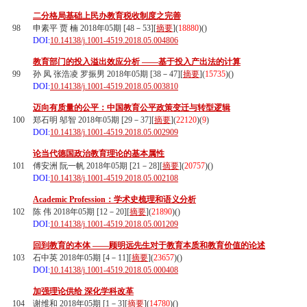
二分格局基础上民办教育税收制度之完善
98
申素平 贾 楠 2018年05期 [48－53][
摘要
](
18880
)(
)
DOI:
10.14138/j.1001-4519.2018.05.004806
教育部门的投入溢出效应分析 ——基于投入产出法的计算
99
孙 凤 张浩凌 罗振男 2018年05期 [38－47][
摘要
](
15735
)(
)
DOI:
10.14138/j.1001-4519.2018.05.003810
迈向有质量的公平：中国教育公平政策变迁与转型逻辑
100
郑石明 邬智 2018年05期 [29－37][
摘要
](
22120
)(
9
)
DOI:
10.14138/j.1001-4519.2018.05.002909
论当代德国政治教育理论的基本属性
101
傅安洲 阮一帆 2018年05期 [21－28][
摘要
](
20757
)(
)
DOI:
10.14138/j.1001-4519.2018.05.002108
Academic Profession：学术史梳理和语义分析
102
陈 伟 2018年05期 [12－20][
摘要
](
21890
)(
)
DOI:
10.14138/j.1001-4519.2018.05.001209
回到教育的本体 ——顾明远先生对于教育本质和教育价值的论述
103
石中英 2018年05期 [4－11][
摘要
](
23657
)(
)
DOI:
10.14138/j.1001-4519.2018.05.000408
加强理论供给 深化学科改革
104
谢维和 2018年05期 [1－3][
摘要
](
14780
)(
)