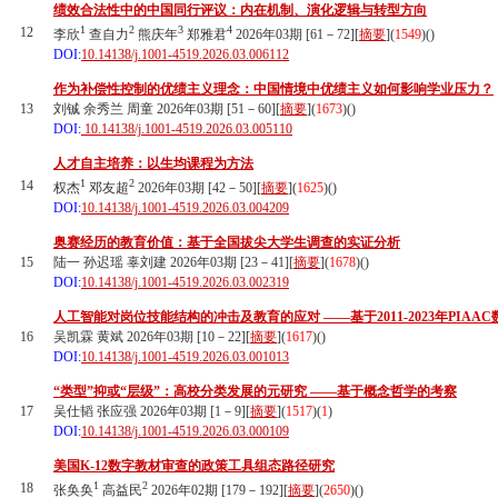
绩效合法性中的中国同行评议：内在机制、演化逻辑与转型方向
1
2
3
4
12
李欣
查自力
熊庆年
郑雅君
2026年03期 [61－72][
摘要
](
1549
)(
)
DOI:
10.14138/j.1001-4519.2026.03.006112
作为补偿性控制的优绩主义理念：中国情境中优绩主义如何影响学业压力？
13
刘铖 余秀兰 周童 2026年03期 [51－60][
摘要
](
1673
)(
)
DOI:
10.14138/j.1001-4519.2026.03.005110
人才自主培养：以生均课程为方法
1
2
14
权杰
邓友超
2026年03期 [42－50][
摘要
](
1625
)(
)
DOI:
10.14138/j.1001-4519.2026.03.004209
奥赛经历的教育价值：基于全国拔尖大学生调查的实证分析
15
陆一 孙迟瑶 辜刘建 2026年03期 [23－41][
摘要
](
1678
)(
)
DOI:
10.14138/j.1001-4519.2026.03.002319
人工智能对岗位技能结构的冲击及教育的应对 ——基于2011-2023年PIAA
16
吴凯霖 黄斌 2026年03期 [10－22][
摘要
](
1617
)(
)
DOI:
10.14138/j.1001-4519.2026.03.001013
“类型”抑或“层级”：高校分类发展的元研究 ——基于概念哲学的考察
17
吴仕韬 张应强 2026年03期 [1－9][
摘要
](
1517
)(
1
)
DOI:
10.14138/j.1001-4519.2026.03.000109
美国K-12数字教材审查的政策工具组态路径研究
1
2
18
张奂奂
高益民
2026年02期 [179－192][
摘要
](
2650
)(
)