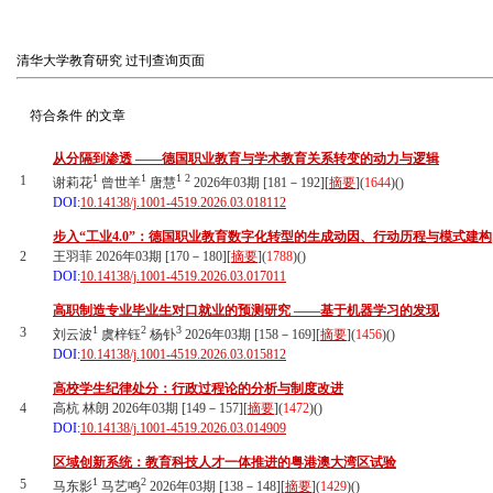
清华大学教育研究
过刊查询页面
符合条件
的文章
从分隔到渗透 ——德国职业教育与学术教育关系转变的动力与逻辑
1
1
1
2
1
谢莉花
曾世羊
唐慧
2026年03期 [181－192][
摘要
](
1644
)(
)
DOI:
10.14138/j.1001-4519.2026.03.018112
步入“工业4.0”：德国职业教育数字化转型的生成动因、行动历程与模式建构
2
王羽菲 2026年03期 [170－180][
摘要
](
1788
)(
)
DOI:
10.14138/j.1001-4519.2026.03.017011
高职制造专业毕业生对口就业的预测研究 ——基于机器学习的发现
1
2
3
3
刘云波
虞梓钰
杨钋
2026年03期 [158－169][
摘要
](
1456
)(
)
DOI:
10.14138/j.1001-4519.2026.03.015812
高校学生纪律处分：行政过程论的分析与制度改进
4
高杭 林朗 2026年03期 [149－157][
摘要
](
1472
)(
)
DOI:
10.14138/j.1001-4519.2026.03.014909
区域创新系统：教育科技人才一体推进的粤港澳大湾区试验
1
2
5
马东影
马艺鸣
2026年03期 [138－148][
摘要
](
1429
)(
)