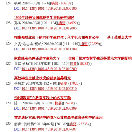
124
杨斌 2018年03期 [1－6][
摘要
](
18610
)(
)
DOI:
10.14138/j.1001-4519.2018.03.000106
1999年以来我国高校学生贷款研究综述
125
孙涛 2018年02期 [120－124][
摘要
](
14922
)(
)
DOI:
10.14138/j.1001-4519.2018.02.012005
招生倾斜政策下的弱势学生群体：入学机会和教育公平 ——基于某重点大
1
1
2
126
文雯
连志鑫
杨帆
2018年02期 [111－119][
摘要
](
22829
)(
)
DOI:
10.14138/j.1001-4519.2018.02.011109
家庭经济条件还是学生能力？ ——信息干预对农村学生选择重点大学的影响
127
崔盛 吴秋翔 2018年02期 [102－110][
摘要
](
16283
)(
)
DOI:
10.14138/j.1001-4519.2018.02.010209
高校毕业生就业状况的城乡差异研究
128
岳昌君 2018年02期 [92－101][
摘要
](
17026
)(
)
DOI:
10.14138/j.1001-4519.2018.02.009210
“通识教育”在教育实践中的名实互动
129
陆一 2018年02期 [83－91][
摘要
](
15788
)(
)
DOI:
10.14138/j.1001-4519.2018.02.008309
布尔迪厄实践理论中的惯习及其在高等教育研究中的应用
1
2
130
廖青
黄绮旎
2018年02期 [76－82][
摘要
](
25735
)(
)
DOI:
10.14138/j.1001-4519.2018.02.007607