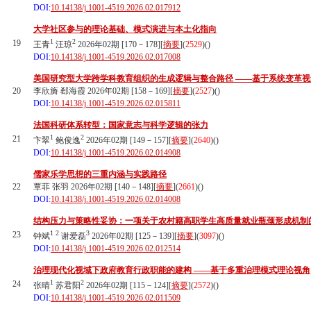
DOI:
10.14138/j.1001-4519.2026.02.017912
大学社区参与的理论基础、模式演进与本土化指向
1
2
19
王青
汪琼
2026年02期 [170－178][
摘要
](
2529
)(
)
DOI:
10.14138/j.1001-4519.2026.02.017008
美国研究型大学跨学科教育组织的生成逻辑与整合路径 ——基于系统变革视
20
李欣旖 郄海霞 2026年02期 [158－169][
摘要
](
2527
)(
)
DOI:
10.14138/j.1001-4519.2026.02.015811
法国科研体系转型：国家意志与科学逻辑的张力
1
2
21
卞翠
鲍俊逸
2026年02期 [149－157][
摘要
](
2640
)(
)
DOI:
10.14138/j.1001-4519.2026.02.014908
儒家乐学思想的三重内涵与实践路径
22
覃菲 张羽 2026年02期 [140－148][
摘要
](
2661
)(
)
DOI:
10.14138/j.1001-4519.2026.02.014008
结构压力与策略性妥协：一项关于农村籍高职学生高质量就业瓶颈形成机制
1
2
3
23
钟斌
谢爱磊
2026年02期 [125－139][
摘要
](
3097
)(
)
DOI:
10.14138/j.1001-4519.2026.02.012514
治理现代化视域下政府教育行政职能的建构 ——基于多重治理模式理论视角
1
2
24
张晴
苏君阳
2026年02期 [115－124][
摘要
](
2572
)(
)
DOI:
10.14138/j.1001-4519.2026.02.011509