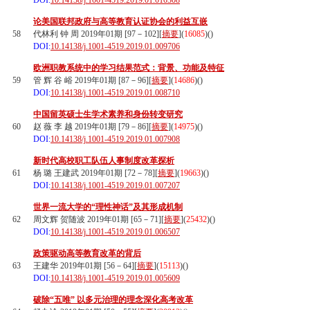
DOI:
10.14138/j.1001-4519.2019.01.010308
论美国联邦政府与高等教育认证协会的利益互嵌
58
代林利 钟 周 2019年01期 [97－102][
摘要
](
16085
)(
)
DOI:
10.14138/j.1001-4519.2019.01.009706
欧洲职教系统中的学习结果范式：背景、功能及特征
59
管 辉 谷 峪 2019年01期 [87－96][
摘要
](
14686
)(
)
DOI:
10.14138/j.1001-4519.2019.01.008710
中国留英硕士生学术素养和身份转变研究
60
赵 薇 李 越 2019年01期 [79－86][
摘要
](
14975
)(
)
DOI:
10.14138/j.1001-4519.2019.01.007908
新时代高校职工队伍人事制度改革探析
61
杨 璐 王建武 2019年01期 [72－78][
摘要
](
19663
)(
)
DOI:
10.14138/j.1001-4519.2019.01.007207
世界一流大学的“理性神话”及其形成机制
62
周文辉 贺随波 2019年01期 [65－71][
摘要
](
25432
)(
)
DOI:
10.14138/j.1001-4519.2019.01.006507
政策驱动高等教育改革的背后
63
王建华 2019年01期 [56－64][
摘要
](
15113
)(
)
DOI:
10.14138/j.1001-4519.2019.01.005609
破除“五唯” 以多元治理的理念深化高考改革