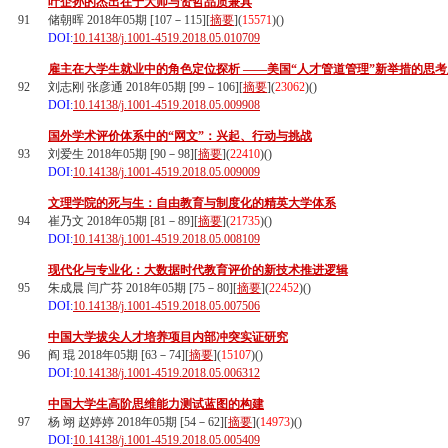
叶企孙的杰出在于大师与贤哲品质兼具
91
储朝晖 2018年05期 [107－115][
摘要
](
15571
)(
)
DOI:
10.14138/j.1001-4519.2018.05.010709
雇主在大学生就业中的角色定位探析 ——美国“人才管道管理”新举措的思
92
刘志刚 张彦通 2018年05期 [99－106][
摘要
](
23062
)(
)
DOI:
10.14138/j.1001-4519.2018.05.009908
国外学术评价体系中的“网文”：兴起、行动与挑战
93
刘爱生 2018年05期 [90－98][
摘要
](
22410
)(
)
DOI:
10.14138/j.1001-4519.2018.05.009009
文理学院的死与生：自由教育与制度化的精英大学体系
94
崔乃文 2018年05期 [81－89][
摘要
](
21735
)(
)
DOI:
10.14138/j.1001-4519.2018.05.008109
现代化与专业化：大数据时代教育评价的新技术推进逻辑
95
朱成晨 闫广芬 2018年05期 [75－80][
摘要
](
22452
)(
)
DOI:
10.14138/j.1001-4519.2018.05.007506
中国大学拔尖人才培养项目内部冲突实证研究
96
阎 琨 2018年05期 [63－74][
摘要
](
15107
)(
)
DOI:
10.14138/j.1001-4519.2018.05.006312
中国大学生高阶思维能力测试蓝图的构建
97
杨 翊 赵婷婷 2018年05期 [54－62][
摘要
](
14973
)(
)
DOI:
10.14138/j.1001-4519.2018.05.005409