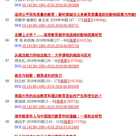
DOI:
10.14138/j.1001-4519.2018.06.005808
追求公平而有质量的教育：新时期城乡义务教育质量差距的影响因素与均衡
85
宗晓华 杨素红 秦玉友 2018年06期 [47－57][
摘要
](
16046
)(
)
DOI:
10.14138/j.1001-4519.2018.06.004711
去哪上大学？——高等教育就学地选择的影响因素研究
86
李 强 孙亚梅 2018年06期 [37－46][
摘要
](
24332
)(
)
DOI:
10.14138/j.1001-4519.2018.06.003710
从就业能力到创业能力：大学课程的挑战与应对
87
周光礼 2018年06期 [28－36][
摘要
](
33784
)(
)
DOI:
10.14138/j.1001-4519.2018.06.002809
拔尖与创新：精英成长的张力
88
刘云杉 2018年06期 [10－27][
摘要
](
19126
)(
)
DOI:
10.14138/j.1001-4519.2018.06.001018
美国大学的自由教育和通识教育是如何产生和变化的？
89
黄福涛 2018年06期 [1－9][
摘要
](
24937
)(
)
DOI:
10.14138/j.1001-4519.2018.06.000109
清华留美学人与中国现代教育学的滥觞：一项初步研究
90
谢喆平 2018年05期 [116－124][
摘要
](
15570
)(
)
DOI:
10.14138/j.1001-4519.2018.05.011609