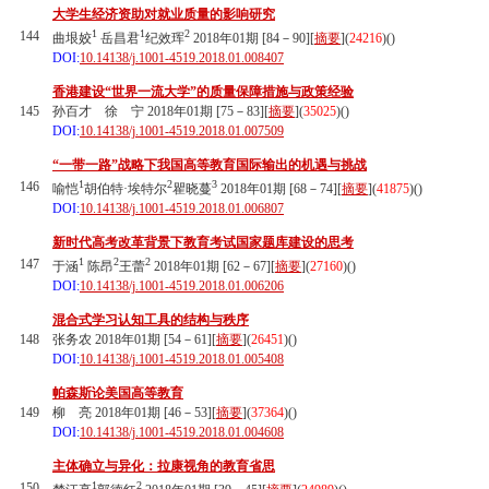
大学生经济资助对就业质量的影响研究
1
1
2
144
曲垠姣
岳昌君
纪效珲
2018年01期 [84－90][
摘要
](
24216
)(
)
DOI:
10.14138/j.1001-4519.2018.01.008407
香港建设“世界一流大学”的质量保障措施与政策经验
145
孙百才 徐 宁 2018年01期 [75－83][
摘要
](
35025
)(
)
DOI:
10.14138/j.1001-4519.2018.01.007509
“一带一路”战略下我国高等教育国际输出的机遇与挑战
1
2
3
146
喻恺
胡伯特·埃特尔
瞿晓蔓
2018年01期 [68－74][
摘要
](
41875
)(
)
DOI:
10.14138/j.1001-4519.2018.01.006807
新时代高考改革背景下教育考试国家题库建设的思考
1
2
2
147
于涵
陈昂
王蕾
2018年01期 [62－67][
摘要
](
27160
)(
)
DOI:
10.14138/j.1001-4519.2018.01.006206
混合式学习认知工具的结构与秩序
148
张务农 2018年01期 [54－61][
摘要
](
26451
)(
)
DOI:
10.14138/j.1001-4519.2018.01.005408
帕森斯论美国高等教育
149
柳 亮 2018年01期 [46－53][
摘要
](
37364
)(
)
DOI:
10.14138/j.1001-4519.2018.01.004608
主体确立与异化：拉康视角的教育省思
1
2
150