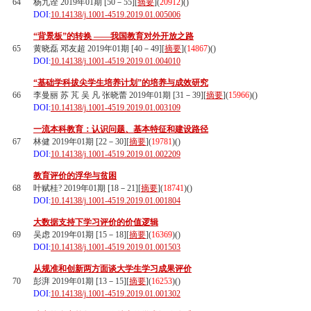
64
杨九诠 2019年01期 [50－55][
摘要
](
20912
)(
)
DOI:
10.14138/j.1001-4519.2019.01.005006
“背景板”的转换 ——我国教育对外开放之路
65
黄晓磊 邓友超 2019年01期 [40－49][
摘要
](
14867
)(
)
DOI:
10.14138/j.1001-4519.2019.01.004010
“基础学科拔尖学生培养计划”的培养与成效研究
66
李曼丽 苏 芃 吴 凡 张晓蕾 2019年01期 [31－39][
摘要
](
15966
)(
)
DOI:
10.14138/j.1001-4519.2019.01.003109
一流本科教育：认识问题、基本特征和建设路径
67
林健 2019年01期 [22－30][
摘要
](
19781
)(
)
DOI:
10.14138/j.1001-4519.2019.01.002209
教育评价的浮华与贫困
68
叶赋桂? 2019年01期 [18－21][
摘要
](
18741
)(
)
DOI:
10.14138/j.1001-4519.2019.01.001804
大数据支持下学习评价的价值逻辑
69
吴虑 2019年01期 [15－18][
摘要
](
16369
)(
)
DOI:
10.14138/j.1001-4519.2019.01.001503
从规准和创新两方面谈大学生学习成果评价
70
彭湃 2019年01期 [13－15][
摘要
](
16253
)(
)
DOI:
10.14138/j.1001-4519.2019.01.001302