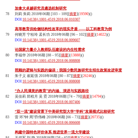
加拿大卓越研究员遴选机制研究
78
刘莉 朱莉 2018年06期 [103－109][
摘要
](
19590
)(
)
DOI:
10.14138/j.1001-4519.2018.06.010307
高等教育供给侧结构性改革的现实矛盾 ——以工科教育为例
79
何晓芳 宁桂玲 孟长功 2018年06期 [96－102][
摘要
](
14022
)(
)
DOI:
10.14138/j.1001-4519.2018.06.009607
论国家力量介入教师队伍建设的内生性需求
80
李福华 2018年06期 [88－95][
摘要
](
13888
)(
)
DOI:
10.14138/j.1001-4519.2018.06.008808
照顾的逻辑与实践的偏误：我国少数民族研究生招生政策改进审度
81
朱子义 崔延强 2018年06期 [80－87][
摘要
](
26246
)(
)
DOI:
10.14138/j.1001-4519.2018.06.008008
“办人民满意的教育”的内涵、演进与实践路径
82
吴佳莉 郑程月 吴 霓 2018年06期 [74－79][
摘要
](
14794
)(
)
DOI:
10.14138/j.1001-4519.2018.06.007406
“双一流”建设背景下中美研究型大学“学科”发展模式比较研究
83
雷 环?钟 周?乔伟峰 2018年06期 [66－73][
摘要
](
20735
)(
)
DOI:
10.14138/j.1001-4519.2018.06.006608
构建中国特色评价体系 推进世界一流大学建设
84
王战军 刘 静 2018年06期 [58－65][
摘要
](
25426
)(
)