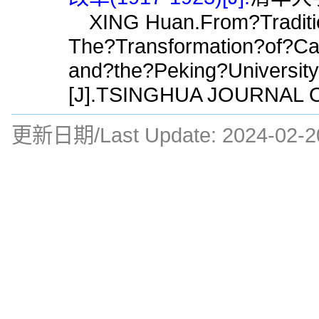
XING Huan.From?Traditio
The?Transformation?of?C
and?the?Peking?Universit
[J].TSINGHUA JOURNAL O
更新日期/Last Update:
2024-02-2