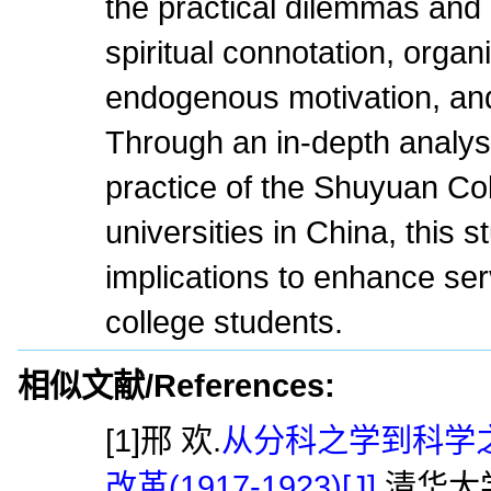
the practical dilemmas and 
spiritual connotation, organi
endogenous motivation, and
Through an in-depth analysi
practice of the Shuyuan Co
universities in China, this 
implications to enhance ser
college students.
相似文献/References:
[1]邢 欢.
从分科之学到科学
改革(1917-1923)[J].
清华大学教