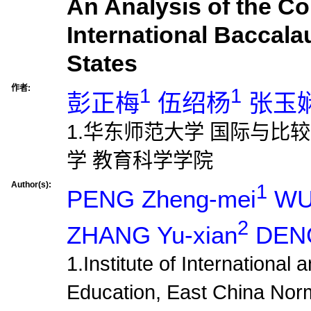
An Analysis of the Co
International Baccala
States
作者:
1
1
彭正梅
伍绍杨
张玉
1.华东师范大学 国际与比
学 教育科学学院
Author(s):
1
PENG Zheng-mei
WU 
2
ZHANG Yu-xian
DENG
1.Institute of International
Education, East China Norm