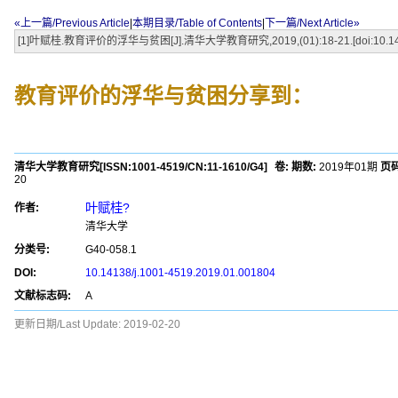
«上一篇/Previous Article
|
本期目录/Table of Contents
|
下一篇/Next Article»
[1]叶赋桂.教育评价的浮华与贫困[J].清华大学教育研究,2019,(01):18-21.[doi:10.14138/
教育评价的浮华与贫困
分享到：
清华大学教育研究
[ISSN:
1001-4519
/CN:
11-1610/G4
]
卷:
期数:
2019年01期
页码
20
叶赋桂?
作者:
清华大学
分类号:
G40-058.1
DOI:
10.14138/j.1001-4519.2019.01.001804
文献标志码:
A
更新日期/Last Update:
2019-02-20