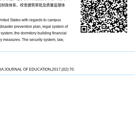
设财政体系、校舍建筑审批及质量监理体
United States with regards to campus
disaster prevention plan, legal system of
 system, the dormitory building financial
ry measures. The security system, law,
NGHUA JOURNAL OF EDUCATION,2017,(02):70.