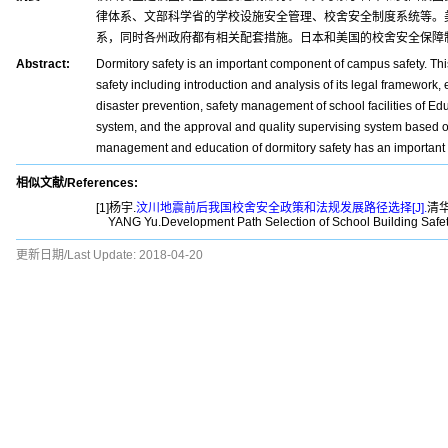
律体系、文部科学省的学校设施安全管理、校舍安全制度系统等。
系，同时各州政府都有相关配套措施。日本和美国的校舍安全保障
Abstract:
Dormitory safety is an important component of campus safety. Th
safety including introduction and analysis of its legal framework
disaster prevention, safety management of school facilities of Edu
system, and the approval and quality supervising system based on
management and education of dormitory safety has an important re
相似文献/References:
[1]杨宇.
汶川地震前后我国校舍安全政策和法规发展路径选择[J].
清华
YANG Yu.Development Path Selection of School Building Safe
更新日期/Last Update:
2018-04-20