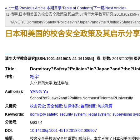
«上一篇/Previous Article
|
本期目录/Table of Contents
|
下一篇/Next Article»
[1]杨宇.日本和美国的校舍安全政策及其启示[J].清华大学教育研究,2018,(02):69-75.[doi:10
YANG Yu.Dormitory?Safety?Policies?in?Japan?and?the?United?States?and?
日本和美国的校舍安全政策及其启示
分享
清华大学教育研究
[ISSN:
1001-4519
/CN:
11-1610/G4
]
卷:
期数:
2018年02期
页码
Title:
Dormitory?Safety?Policies?in?Japan?and?the?Uni
杨宇
作者:
东北师范大学 政法学院
YANG Yu
Author(s):
School?of?Laws?and?Politics,Northeast?Normal?University
关键词:
校舍安全
;
安全制度
;
法律体系
;
监察制度
;
防灾教育
Keywords:
dormitory safety
;
security system
;
legal system
;
supervising sys
分类号:
G637.4
DOI:
10.14138/j.1001-4519.2018.02.006907
摘要:
校舍安全是校园安全的重要组成部分。本文考察了日本和美国校园