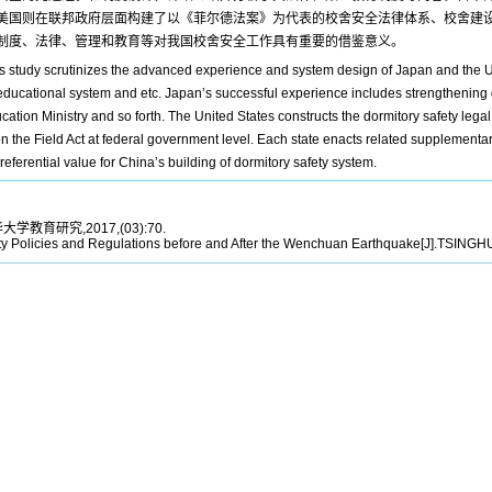
美国则在联邦政府层面构建了以《菲尔德法案》为代表的校舍安全法律体系、校舍建
制度、法律、管理和教育等对我国校舍安全工作具有重要的借鉴意义。
is study scrutinizes the advanced experience and system design of Japan and the 
, educational system and etc. Japan’s successful experience includes strengthening 
cation Ministry and so forth. The United States constructs the dormitory safety legal
 the Field Act at federal government level. Each state enacts related supplementa
ferential value for China’s building of dormitory safety system.
大学教育研究,2017,(03):70.
ty Policies and Regulations before and After the Wenchuan Earthquake[J].TSI