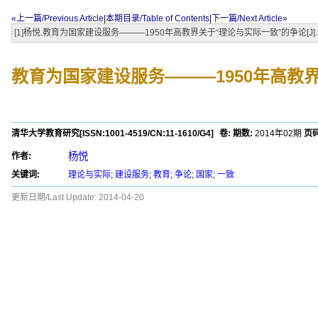
«上一篇/Previous Article
|
本期目录/Table of Contents
|
下一篇/Next Article»
[1]杨悦.教育为国家建设服务———1950年高教界关于“理论与实际一致”的争论[J].清华大
教育为国家建设服务———1950年高教
清华大学教育研究
[ISSN:
1001-4519
/CN:
11-1610/G4
]
卷:
期数:
2014年02期
页码
杨悦
作者:
关键词:
理论与实际
;
建设服务
;
教育
;
争论
;
国家
;
一致
更新日期/Last Update:
2014-04-20